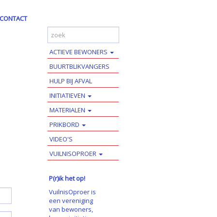
CONTACT
ACTIEVE BEWONERS
BUURTBLIKVANGERS
HULP BIJ AFVAL
INITIATIEVEN
MATERIALEN
PRIKBORD
VIDEO'S
VUILNISOPROER
P(r)ik het op!
VuilnisOproer is
een vereniging
van bewoners,