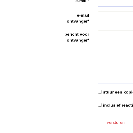
e-mail*
e-mail
ontvanger*
bericht voor
ontvanger*
stuur een kopie
inclusief react
versturen