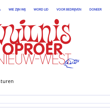
A
WIE ZIJN WIJ
WORD LID
VOOR BEDRIJVEN
DONEER
sturen