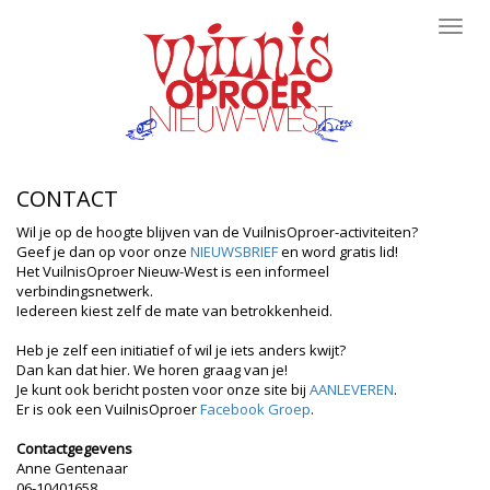
Toggl
navig
CONTACT
Wil je op de hoogte blijven van de VuilnisOproer-activiteiten?
Geef je dan op voor onze
NIEUWSBRIEF
en word gratis lid!
Het VuilnisOproer Nieuw-West is een informeel
verbindingsnetwerk.
Iedereen kiest zelf de mate van betrokkenheid.
Heb je zelf een initiatief of wil je iets anders kwijt?
Dan kan dat hier. We horen graag van je!
Je kunt ook bericht posten voor onze site bij
AANLEVEREN
.
Er is ook een VuilnisOproer
Facebook Groep
.
Contactgegevens
Anne Gentenaar
06-10401658