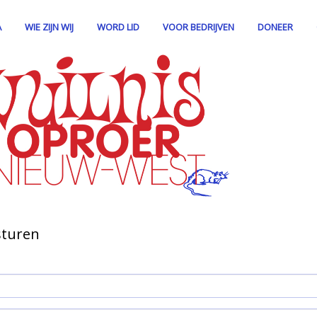
A
WIE ZIJN WIJ
WORD LID
VOOR BEDRIJVEN
DONEER
sturen