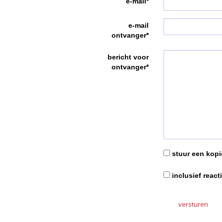
e-mail*
e-mail
ontvanger*
bericht voor
ontvanger*
stuur een kopie
inclusief react
versturen