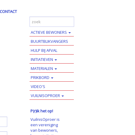
CONTACT
ACTIEVE BEWONERS
BUURTBLIKVANGERS
HULP BIJ AFVAL
INITIATIEVEN
MATERIALEN
PRIKBORD
VIDEO'S
VUILNISOPROER
P(r)ik het op!
VuilnisOproer is
een vereniging
van bewoners,