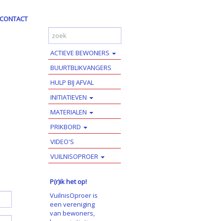
CONTACT
ACTIEVE BEWONERS
BUURTBLIKVANGERS
HULP BIJ AFVAL
INITIATIEVEN
MATERIALEN
PRIKBORD
VIDEO'S
VUILNISOPROER
P(r)ik het op!
VuilnisOproer is
een vereniging
van bewoners,