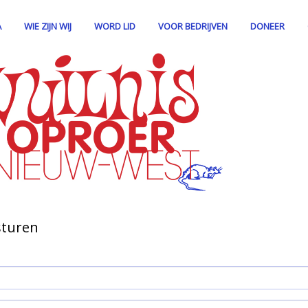
A
WIE ZIJN WIJ
WORD LID
VOOR BEDRIJVEN
DONEER
sturen