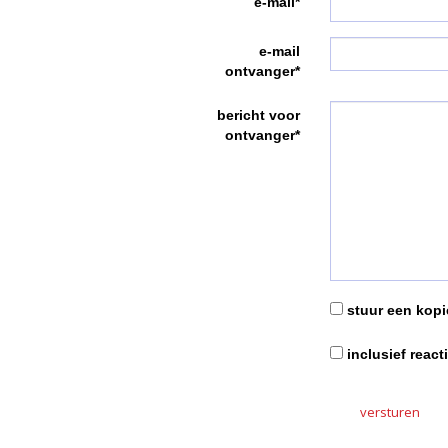
e-mail*
e-mail
ontvanger*
bericht voor
ontvanger*
stuur een kopie
inclusief react
versturen