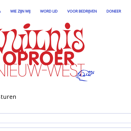
A
WIE ZIJN WIJ
WORD LID
VOOR BEDRIJVEN
DONEER
sturen