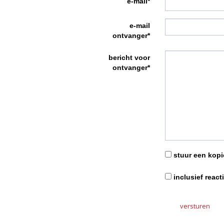
e-mail*
e-mail
ontvanger*
bericht voor
ontvanger*
stuur een kopie
inclusief react
versturen