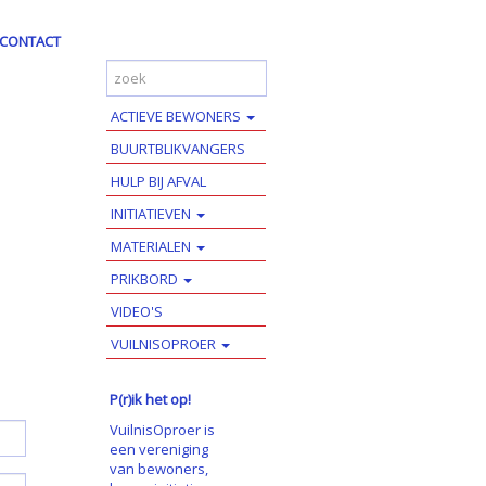
CONTACT
ACTIEVE BEWONERS
BUURTBLIKVANGERS
HULP BIJ AFVAL
INITIATIEVEN
MATERIALEN
PRIKBORD
VIDEO'S
VUILNISOPROER
P(r)ik het op!
VuilnisOproer is
een vereniging
van bewoners,