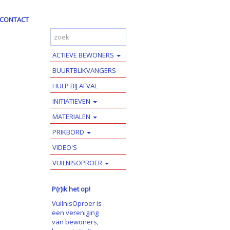
CONTACT
ACTIEVE BEWONERS
BUURTBLIKVANGERS
HULP BIJ AFVAL
INITIATIEVEN
MATERIALEN
PRIKBORD
VIDEO'S
VUILNISOPROER
P(r)ik het op!
VuilnisOproer is
een vereniging
van bewoners,