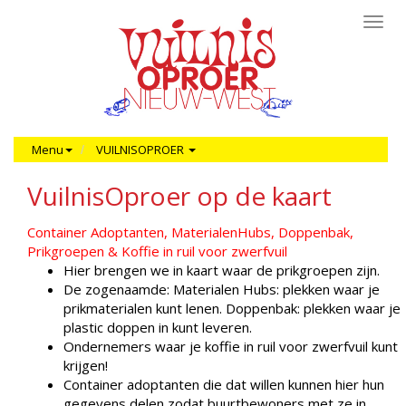
Toggl
navig
Menu
VUILNISOPROER
VuilnisOproer op de kaart
Container Adoptanten, MaterialenHubs, Doppenbak,
Prikgroepen & Koffie in ruil voor zwerfvuil
Hier brengen we in kaart waar de prikgroepen zijn.
De zogenaamde: Materialen Hubs: plekken waar je
prikmaterialen kunt lenen. Doppenbak: plekken waar je
plastic doppen in kunt leveren.
Ondernemers waar je koffie in ruil voor zwerfvuil kunt
krijgen!
Container adoptanten die dat willen kunnen hier hun
gegevens delen zodat buurtbewoners met ze in