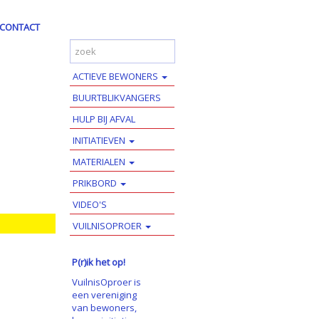
CONTACT
ACTIEVE BEWONERS
BUURTBLIKVANGERS
HULP BIJ AFVAL
INITIATIEVEN
MATERIALEN
PRIKBORD
VIDEO'S
VUILNISOPROER
P(r)ik het op!
VuilnisOproer is
een vereniging
van bewoners,