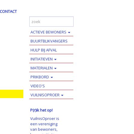
CONTACT
ACTIEVE BEWONERS
BUURTBLIKVANGERS
HULP BIJ AFVAL
INITIATIEVEN
MATERIALEN
PRIKBORD
VIDEO'S
VUILNISOPROER
P(r)ik het op!
VuilnisOproer is
een vereniging
van bewoners,