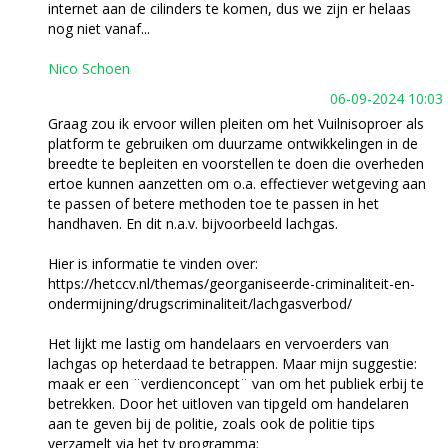
internet aan de cilinders te komen, dus we zijn er helaas
nog niet vanaf...
Nico Schoen
06-09-2024 10:03
Graag zou ik ervoor willen pleiten om het Vuilnisoproer als
platform te gebruiken om duurzame ontwikkelingen in de
breedte te bepleiten en voorstellen te doen die overheden
ertoe kunnen aanzetten om o.a. effectiever wetgeving aan
te passen of betere methoden toe te passen in het
handhaven. En dit n.a.v. bijvoorbeeld lachgas.
Hier is informatie te vinden over:
https://hetccv.nl/themas/georganiseerde-criminaliteit-en-
ondermijning/drugscriminaliteit/lachgasverbod/
Het lijkt me lastig om handelaars en vervoerders van
lachgas op heterdaad te betrappen. Maar mijn suggestie:
maak er een ¨verdienconcept¨ van om het publiek erbij te
betrekken. Door het uitloven van tipgeld om handelaren
aan te geven bij de politie, zoals ook de politie tips
verzamelt via het tv programma: