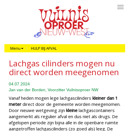
Toggl
navig
Menu
HULP BIJ AFVAL
Lachgas cilinders mogen nu
direct worden meegenomen
04.07.2024
Jan van der Borden, Voorzitter Vuilnisoproer NW
Vanaf heden mogen lege lachgascilinders
kleiner dan 1
meter
direct door de gemeente worden meegenomen.
Door nieuwe wetgeving zijn
kleine
lachgascontainers
aangemerkt als regulier afval en dus niet als drugs. De
afgelopen periode zijn bijna alle in de openbare ruimte
aangetroffen lachgascilinders (zo goed als) leeg. De