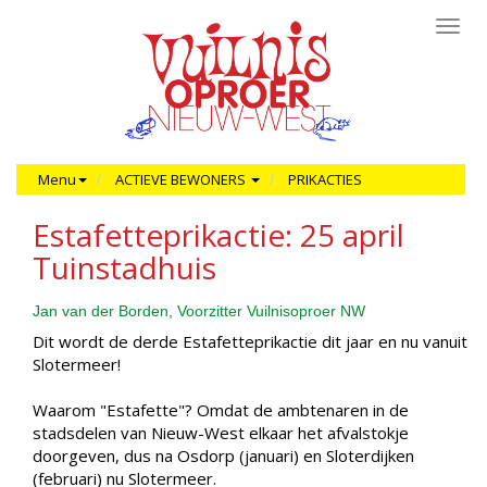
Toggl
navig
Menu
ACTIEVE BEWONERS
PRIKACTIES
Estafetteprikactie: 25 april
Tuinstadhuis
Jan van der Borden, Voorzitter Vuilnisoproer NW
Dit wordt de derde Estafetteprikactie dit jaar en nu vanuit
Slotermeer!
Waarom "Estafette"? Omdat de ambtenaren in de
stadsdelen van Nieuw-West elkaar het afvalstokje
doorgeven, dus na Osdorp (januari) en Sloterdijken
(februari) nu Slotermeer.