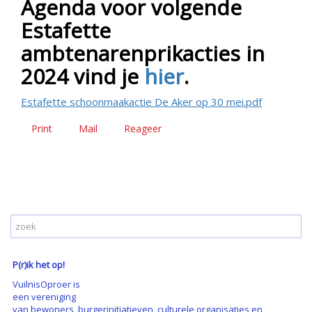
Agenda voor volgende
Estafette
ambtenarenprikacties in
2024 vind je
hier
.
Estafette schoonmaakactie De Aker op 30 mei.pdf
Print
Mail
Reageer
P(r)ik het op!
VuilnisOproer is
een vereniging
van bewoners, burgerinitiatieven, culturele organisaties en