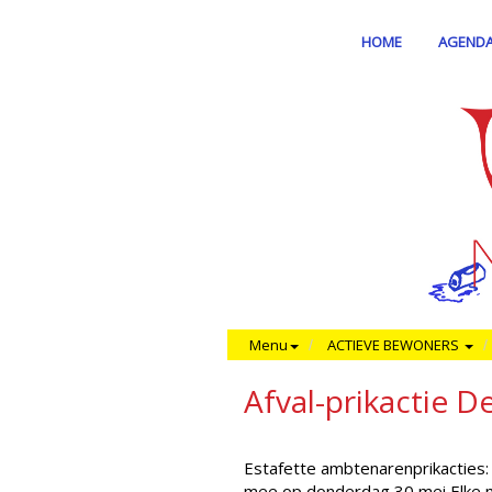
HOME
AGEND
Menu
ACTIEVE BEWONERS
Afval-prikactie D
Estafette ambtenarenprikacties:
mee op donderdag 30 mei Elke