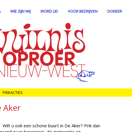
A
WIE ZIJN WIJ
WORD LID
VOOR BEDRIJVEN
DONEER
PRIKACTIES
e Aker
 Wilt u ook een schone buurt in De Aker? Prik dan
 maand gaan bewoners, de gemeente en