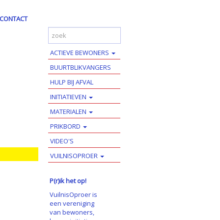
CONTACT
ACTIEVE BEWONERS
BUURTBLIKVANGERS
HULP BIJ AFVAL
INITIATIEVEN
MATERIALEN
PRIKBORD
VIDEO'S
VUILNISOPROER
P(r)ik het op!
VuilnisOproer is
een vereniging
van bewoners,