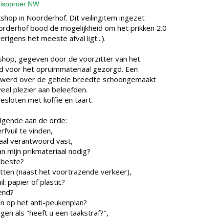
lnisoproer NW
hop in Noorderhof. Dit veilingitem ingezet
oorderhof bood de mogelijkheid om het prikken 2.0
rigens het meeste afval ligt...).
shop, gegeven door de voorzitter van het
d voor het opruimmateriaal gezorgd. Een
n werd over de gehele breedte schoongemaakt
veel plezier aan beleefden.
sloten met koffie en taart.
lgende aan de orde:
fvuil te vinden,
iaal verantwoord vast,
n mijn prikmateriaal nodig?
t beste?
etten (naast het voortrazende verkeer),
l: papier of plastic?
lend?
n op het anti-peukenplan?
en als "heeft u een taakstraf?",