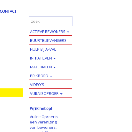
CONTACT
ACTIEVE BEWONERS
BUURTBLIKVANGERS
HULP BIJ AFVAL
INITIATIEVEN
MATERIALEN
PRIKBORD
VIDEO'S
VUILNISOPROER
P(r)ik het op!
VuilnisOproer is
een vereniging
van bewoners,