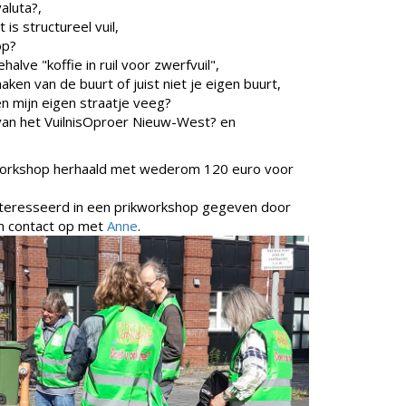
aluta?,
 is structureel vuil,
op?
alve "koffie in ruil voor zwerfvuil",
en van de buurt of juist niet je eigen buurt,
een mijn eigen straatje veeg?
 van het VuilnisOproer Nieuw-West? en
orkshop herhaald met wederom 120 euro voor
eïnteresseerd in een prikworkshop gegeven door
n contact op met
Anne
.