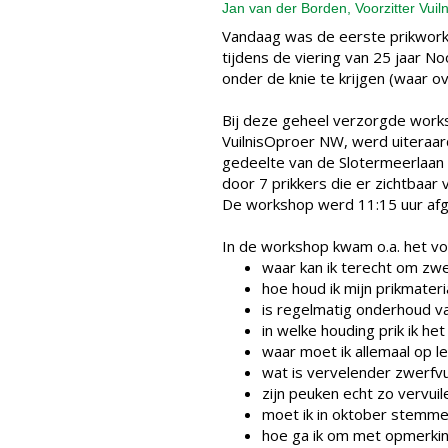
Jan van der Borden, Voorzitter Vui
Vandaag was de eerste prikworks
tijdens de viering van 25 jaar N
onder de knie te krijgen (waar ove
Bij deze geheel verzorgde work
VuilnisOproer NW, werd uiteraar
gedeelte van de Slotermeerlaa
door 7 prikkers die er zichtbaar 
De workshop werd 11:15 uur afge
In de workshop kwam o.a. het vo
waar kan ik terecht om zwer
hoe houd ik mijn prikmater
is regelmatig onderhoud va
in welke houding prik ik he
waar moet ik allemaal op l
wat is vervelender zwerfvui
zijn peuken echt zo vervui
moet ik in oktober stemme
hoe ga ik om met opmerking