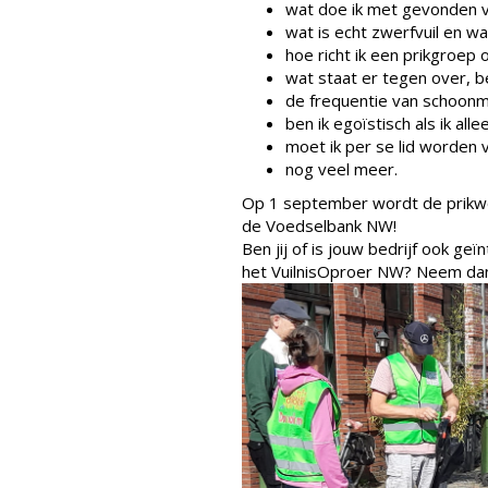
wat doe ik met gevonden v
wat is echt zwerfvuil en wat
hoe richt ik een prikgroep 
wat staat er tegen over, beh
de frequentie van schoonmak
ben ik egoïstisch als ik all
moet ik per se lid worden
nog veel meer.
Op 1 september wordt de prikw
de Voedselbank NW!
Ben jij of is jouw bedrijf ook g
het VuilnisOproer NW? Neem da