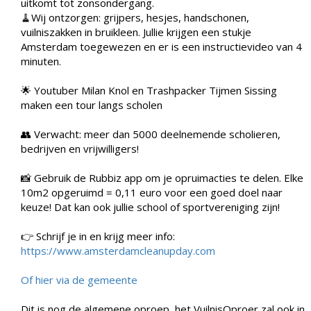
uitkomt tot zonsondergang.
🧹Wij ontzorgen: grijpers, hesjes, handschonen,
vuilniszakken in bruikleen. Jullie krijgen een stukje
Amsterdam toegewezen en er is een instructievideo van 4
minuten.
🌟 Youtuber Milan Knol en Trashpacker Tijmen Sissing
maken een tour langs scholen
👥 Verwacht: meer dan 5000 deelnemende scholieren,
bedrijven en vrijwilligers!
📸 Gebruik de Rubbiz app om je opruimacties te delen. Elke
10m2 opgeruimd = 0,11 euro voor een goed doel naar
keuze! Dat kan ook jullie school of sportvereniging zijn!
👉 Schrijf je in en krijg meer info:
https://www.amsterdamcleanupday.com
Of hier via de gemeente
Dit is nog de algemene oproep, het VuilnisOproer zal ook in