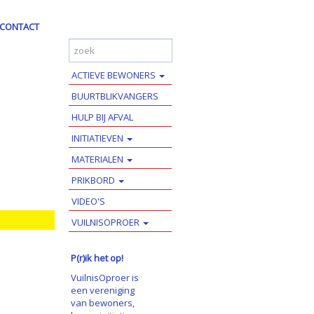
CONTACT
ACTIEVE BEWONERS
BUURTBLIKVANGERS
HULP BIJ AFVAL
INITIATIEVEN
MATERIALEN
PRIKBORD
VIDEO'S
VUILNISOPROER
P(r)ik het op!
VuilnisOproer is
een vereniging
van bewoners,