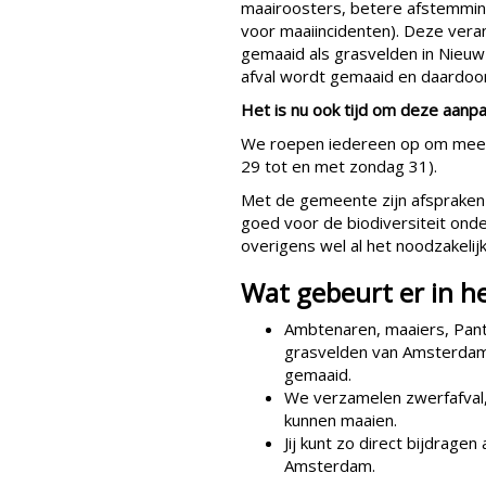
maairoosters, betere afstemmi
voor maaiincidenten). Deze vera
gemaaid als grasvelden in Nieuw
afval wordt gemaaid en daardoor
Het is nu ook tijd om deze aanp
We roepen iedereen op om mee t
29 tot en met zondag 31).
Met de gemeente zijn afspraken 
goed voor de biodiversiteit onder
overigens wel al het noodzakelij
Wat gebeurt er in h
Ambtenaren, maaiers, Pant
grasvelden van Amsterdam 
gemaaid.
We verzamelen zwerfafval, 
kunnen maaien.
Jij kunt zo direct bijdrage
Amsterdam.