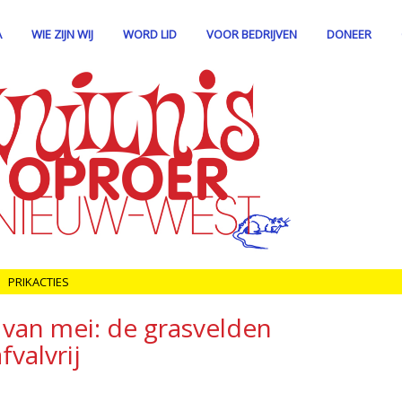
A
WIE ZIJN WIJ
WORD LID
VOOR BEDRIJVEN
DONEER
PRIKACTIES
van mei: de grasvelden
valvrij