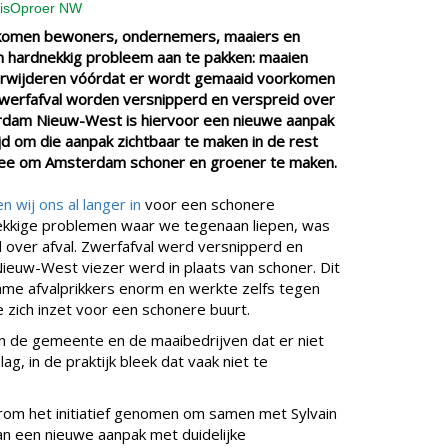
lnisOproer NW
 komen bewoners, ondernemers, maaiers en
 hardnekkig probleem aan te pakken: maaien
verwijderen vóórdat er wordt gemaaid voorkomen
 zwerfafval worden versnipperd en verspreid over
erdam Nieuw-West is hiervoor een nieuwe aanpak
ijd om die aanpak zichtbaar te maken in de rest
mee om Amsterdam schoner en groener te maken.
n wij ons al langer in
voor een schonere
ekkige problemen waar we tegenaan liepen, was
over afval. Zwerfafval werd versnipperd en
euw-West viezer werd in plaats van schoner. Dit
me afvalprikkers enorm en werkte zelfs tegen
 zich inzet voor een schonere buurt.
n de gemeente en de maaibedrijven dat er niet
ag, in de praktijk bleek dat vaak niet te
rom het initiatief genomen om samen met Sylvain
n een nieuwe aanpak met duidelijke