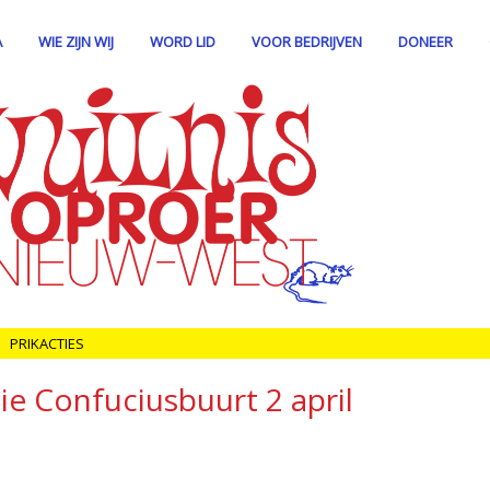
A
WIE ZIJN WIJ
WORD LID
VOOR BEDRIJVEN
DONEER
PRIKACTIES
ie Confuciusbuurt 2 april