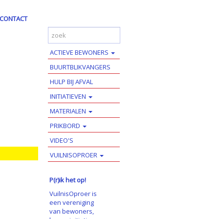
CONTACT
ACTIEVE BEWONERS
BUURTBLIKVANGERS
HULP BIJ AFVAL
INITIATIEVEN
MATERIALEN
PRIKBORD
VIDEO'S
VUILNISOPROER
P(r)ik het op!
VuilnisOproer is
een vereniging
van bewoners,