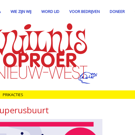
A
WIE ZIJN WIJ
WORD LID
VOOR BEDRIJVEN
DONEER
PRIKACTIES
ouperusbuurt