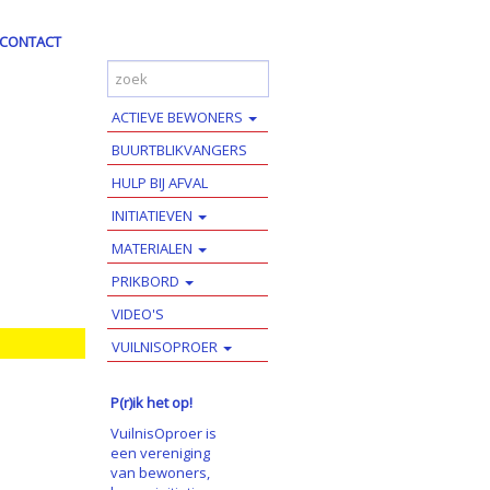
CONTACT
ACTIEVE BEWONERS
BUURTBLIKVANGERS
HULP BIJ AFVAL
INITIATIEVEN
MATERIALEN
PRIKBORD
VIDEO'S
VUILNISOPROER
P(r)ik het op!
VuilnisOproer is
een vereniging
van bewoners,