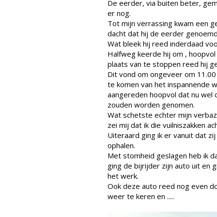
De eerder, via buiten beter, geme
er nog.
Tot mijn verrassing kwam een ge
dacht dat hij de eerder genoemd
Wat bleek hij reed inderdaad voo
Halfweg keerde hij om , hoopvol
plaats van te stoppen reed hij 
Dit vond om ongeveer om 11.00 uur
te komen van het inspannende w
aangereden hoopvol dat nu wel d
zouden worden genomen.
Wat schetste echter mijn verbazi
zei mij dat ik die vuilniszakken a
Uiteraard ging ik er vanuit dat 
ophalen.
Met stomheid geslagen heb ik dat
ging de bijrijder zijn auto uit en
het werk.
Ook deze auto reed nog even d
weer te keren en .....