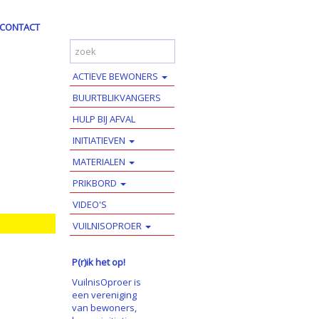
CONTACT
ACTIEVE BEWONERS
BUURTBLIKVANGERS
HULP BIJ AFVAL
INITIATIEVEN
MATERIALEN
PRIKBORD
VIDEO'S
VUILNISOPROER
P(r)ik het op!
VuilnisOproer is
een vereniging
van bewoners,