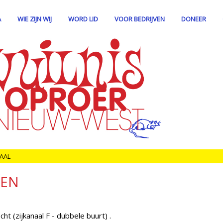
A
WIE ZIJN WIJ
WORD LID
VOOR BEDRIJVEN
DONEER
AAL
HEN
t (zijkanaal F - dubbele buurt) .