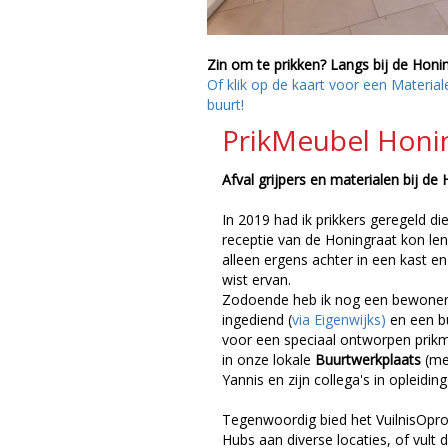
Zin om te prikken? Langs bij de Honin
Of klik op de kaart voor een Material
buurt!
PrikMeubel Honi
Afval grijpers en materialen bij de 
In 2019 had ik prikkers geregeld die
receptie van de Honingraat kon le
alleen ergens achter in een kast en
wist ervan.
Zodoende heb ik nog een bewonersi
ingediend (
via Eigenwijks)
en een b
voor een speciaal ontworpen prik
in onze lokale
Buurtwerkplaats
(me
Yannis en zijn collega's in opleiding
Tegenwoordig bied het VuilnisOpro
Hubs aan diverse locaties, of vult