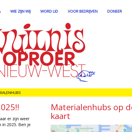
A
WIE ZIJN WIJ
WORD LID
VOOR BEDRIJVEN
DONEER
RIALENHUBS
025!!
Materialenhubs op d
kaart
aar er zijn weer
 in 2025. Ben je