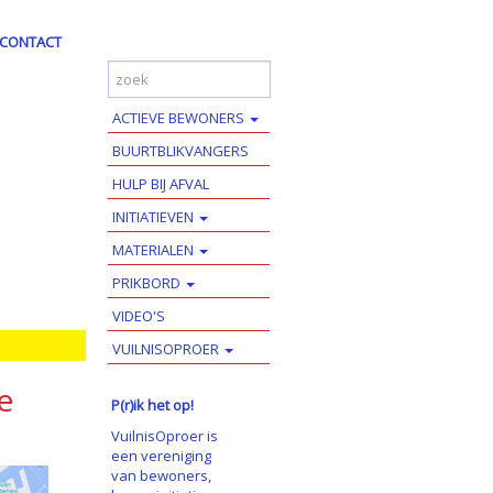
CONTACT
ACTIEVE BEWONERS
BUURTBLIKVANGERS
HULP BIJ AFVAL
INITIATIEVEN
MATERIALEN
PRIKBORD
VIDEO'S
VUILNISOPROER
e
P(r)ik het op!
VuilnisOproer is
een vereniging
van bewoners,