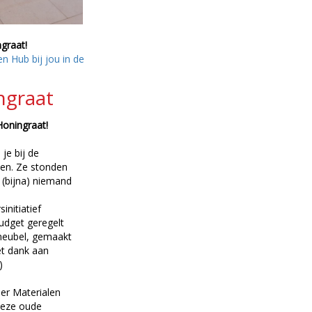
graat!
en Hub bij jou in de
ngraat
Honingraat!
 je bij de
nen. Ze stonden
 (bijna) niemand
nitiatief
udget geregelt
meubel, gemaakt
t dank aan
)
er Materialen
 deze oude