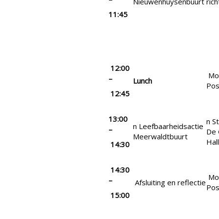
Nieuwenhuysenbuurt
ric
11:45
12:00
Mos
–
Lunch
Pos
12:45
13:00
n S
n Leefbaarheidsactie
–
De 
Meerwaldtbuurt
Hal
14:30
14:30
Mos
–
Afsluiting en reflectie
Pos
15:00