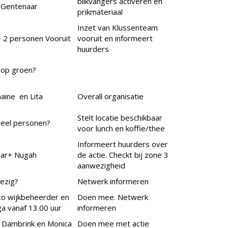
blikvangers activeren en
 Gentenaar
prikmateriaal
Inzet van Klussenteam
+ 2 personen Vooruit
vooruit en informeert
huurders
 op groen?
aine en Lita
Overall organisatie
Stelt locatie beschikbaar
eel personen?
voor lunch en koffie/thee
Informeert huurders over
ar+ Nugah
de actie. Checkt bij zone 3
aanwezigheid
ezig?
Netwerk informeren
o wijkbeheerder en
Doen mee. Netwerk
ga vanaf 13.00 uur
informeren
e Dambrink en Monica
Doen mee met actie