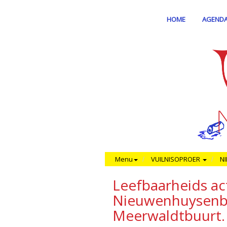
HOME
AGEND
Menu
VUILNISOPROER
N
Leefbaarheids act
Nieuwenhuysenbu
Meerwaldtbuurt.