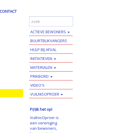
CONTACT
ACTIEVE BEWONERS
BUURTBLIKVANGERS
HULP BIJ AFVAL
INITIATIEVEN
MATERIALEN
PRIKBORD
VIDEO'S
VUILNISOPROER
P(r)ik het op!
VuilnisOproer is
een vereniging
van bewoners,