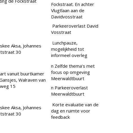
hting de Fockstraat
Fockstraat. En achter
Vlugtlaan aan de
Davidvosstraat
Parkeeroverlast David
Vosstraat
Lunchpauze,
kee Aksa, Johannes
mogelijkheid tot
tstraat 30
informeel overleg
n Zelfde thema’s met
focus op omgeving
tart vanuit buurtkamer
Meerwaldtbuurt
Gansjes, Walraven van
lweg 15
n Parkeeroverlast
Meerwaldtbuurt
Korte evaluatie van de
kee Aksa, Johannes
dag en ruimte voor
tstraat 30
feedback