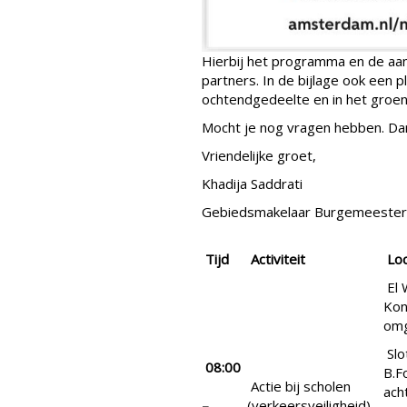
Hierbij het programma en de aan
partners. In de bijlage ook een p
ochtendgedeelte en in het groen 
Mocht je nog vragen hebben. Da
Vriendelijke groet,
Khadija Saddrati
Gebiedsmakelaar Burgemeester
Tijd
Activiteit
Loc
El 
Kon
omg
Slo
08:00
B.F
Actie bij scholen
ach
–
(verkeersveiligheid)