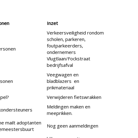
onen
Inzet
Verkeersveiligheid rondom
scholen, parkeren,
foutparkeerders,
ersonen
ondernemers
Vlugtlaan/Fockstraat
bedrijfsafval
Veegwagen en
rsonen
bladblazers en
prikmateriaal
pel?
Verwijderen fietswrakken
Meldingen maken en
jkondersteuners
meeprikken.
ne mailt adoptanten
Nog geen aanmeldingen
emeestersbuurt