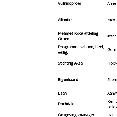
Vuilnisoproer
Anne
Alliantie
Nico
Mehmet Koca afdeling
inzet
Groen
Programma schoon, heel,
Germ
veilig.
Stichting Aksa
Hoev
Eigenhaard
Shem
Esan
Aanw
Remc
Rochdale
colle
Omgevingsmanager
Lian