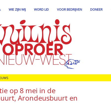
A
WIE ZIJN WIJ
WORD LID
VOOR BEDRIJVEN
DONEER
IEUWS
ie op 8 mei in de
urt, Arondeusbuurt en