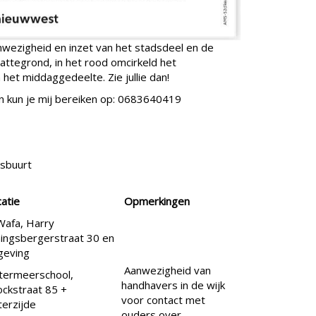
wezigheid en inzet van het stadsdeel en de
lattegrond, in het rood omcirkeld het
het middaggedeelte. Zie jullie dan!
n kun je mij bereiken op: 0683640419
sbuurt
atie
Opmerkingen
Wafa, Harry
ingsbergerstraat 30 en
eving
Aanwezigheid van
termeerschool,
handhavers in de wijk
ockstraat 85 +
voor contact met
terzijde
ouders over