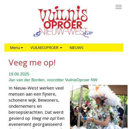
Toggl
navig
Menu
VUILNISOPROER
NIEUWS
Veeg me op!
19.06.2025
Jan van der Borden, voorzitter VuilnisOproer NW
In Nieuw-West werken veel
mensen aan een fijnere,
schonere wijk. Bewoners,
ondernemers en
beroepskrachten. Dat werd
gevierd op
Veeg me op!
Een
evenement georganiseerd