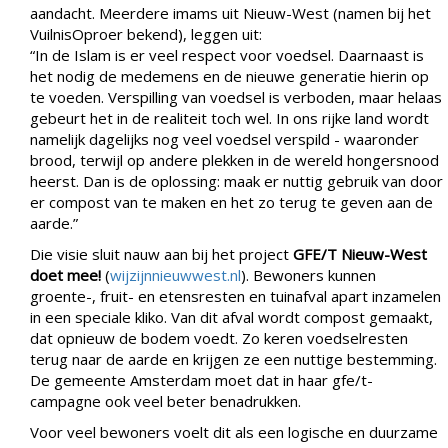
aandacht. Meerdere imams uit Nieuw-West (namen bij het
VuilnisOproer bekend), leggen uit:
“In de Islam is er veel respect voor voedsel. Daarnaast is
het nodig de medemens en de nieuwe generatie hierin op
te voeden. Verspilling van voedsel is verboden, maar helaas
gebeurt het in de realiteit toch wel. In ons rijke land wordt
namelijk dagelijks nog veel voedsel verspild - waaronder
brood, terwijl op andere plekken in de wereld hongersnood
heerst. Dan is de oplossing: maak er nuttig gebruik van door
er compost van te maken en het zo terug te geven aan de
aarde.”
Die visie sluit nauw aan bij het project
GFE/T Nieuw-West
doet mee!
(
wijzijnnieuwwest.nl
). Bewoners kunnen
groente-, fruit- en etensresten en tuinafval apart inzamelen
in een speciale kliko. Van dit afval wordt compost gemaakt,
dat opnieuw de bodem voedt. Zo keren voedselresten
terug naar de aarde en krijgen ze een nuttige bestemming.
De gemeente Amsterdam moet dat in haar gfe/t-
campagne ook veel beter benadrukken.
Voor veel bewoners voelt dit als een logische en duurzame