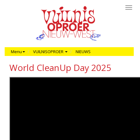
Toggl
navig
Menu
VUILNISOPROER
NIEUWS
World CleanUp Day 2025