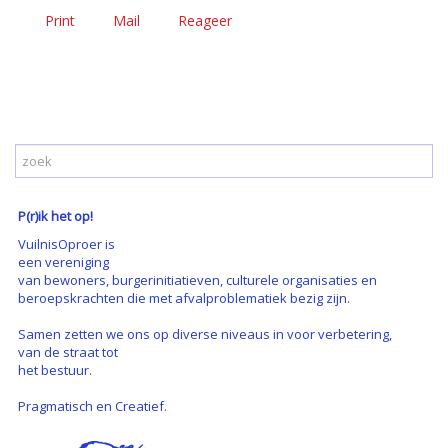
Print
Mail
Reageer
P(r)ik het op!
VuilnisOproer is
een vereniging
van bewoners, burgerinitiatieven, culturele organisaties en
beroepskrachten die met afvalproblematiek bezig zijn.
Samen zetten we ons op diverse niveaus in voor verbetering,
van de straat tot
het bestuur.
Pragmatisch en Creatief.