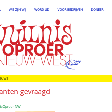
A
WIE ZIJN WIJ
WORD LID
VOOR BEDRIJVEN
DONEER
IEUWS
anten gevraagd
lnisOproer NW