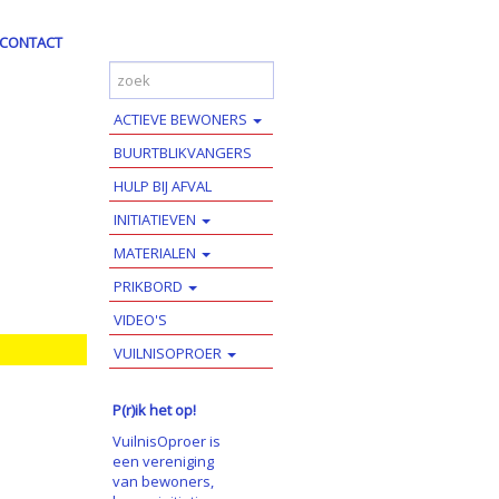
CONTACT
ACTIEVE BEWONERS
BUURTBLIKVANGERS
HULP BIJ AFVAL
INITIATIEVEN
MATERIALEN
PRIKBORD
VIDEO'S
VUILNISOPROER
P(r)ik het op!
VuilnisOproer is
een vereniging
van bewoners,