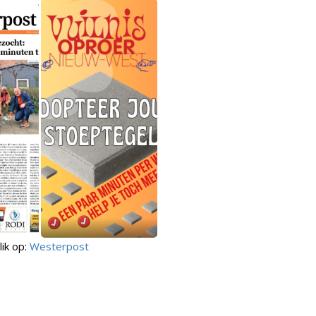
lik op:
Westerpost