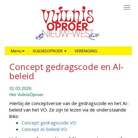
Toggl
navig
Menu
VUILNISOPROER
VERENIGING
Concept gedragscode en AI-
beleid
31.03.2026
Het VuilnisOproer
Hierbij de conceptversie van de gedragscode en het AI-
beleid van het VO. Ze zijn te lezen via de onderstaande
links:
Concept gedragscode VO
Concept AI-beleid VO