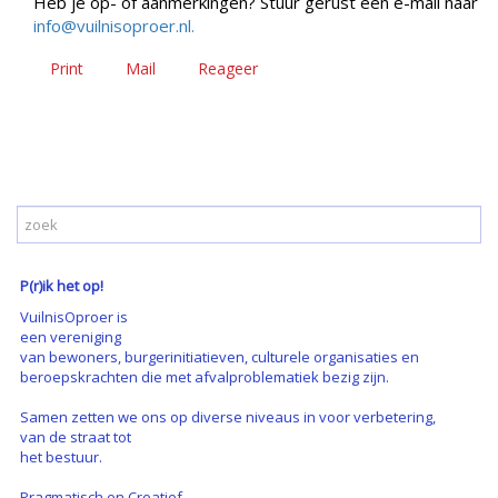
Heb je op- of aanmerkingen? Stuur gerust een e-mail naar
info@vuilnisoproer.nl.
Print
Mail
Reageer
P(r)ik het op!
VuilnisOproer is
een vereniging
van bewoners, burgerinitiatieven, culturele organisaties en
beroepskrachten die met afvalproblematiek bezig zijn.
Samen zetten we ons op diverse niveaus in voor verbetering,
van de straat tot
het bestuur.
Pragmatisch en Creatief.