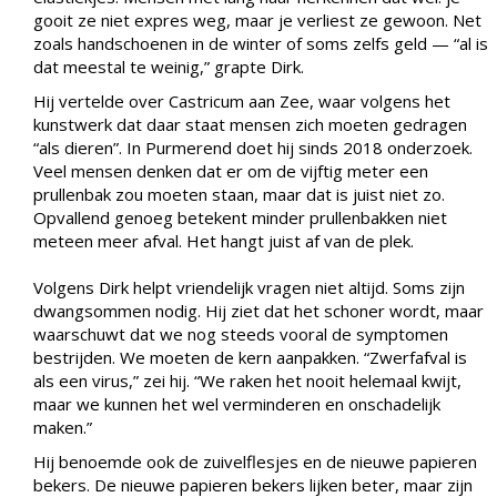
gooit ze niet expres weg, maar je verliest ze gewoon. Net
zoals handschoenen in de winter of soms zelfs geld — “al is
dat meestal te weinig,” grapte Dirk.
Hij vertelde over Castricum aan Zee, waar volgens het
kunstwerk dat daar staat mensen zich moeten gedragen
“als dieren”. In Purmerend doet hij sinds 2018 onderzoek.
Veel mensen denken dat er om de vijftig meter een
prullenbak zou moeten staan, maar dat is juist niet zo.
Opvallend genoeg betekent minder prullenbakken niet
meteen meer afval. Het hangt juist af van de plek.
Volgens Dirk helpt vriendelijk vragen niet altijd. Soms zijn
dwangsommen nodig. Hij ziet dat het schoner wordt, maar
waarschuwt dat we nog steeds vooral de symptomen
bestrijden. We moeten de kern aanpakken. “Zwerfafval is
als een virus,” zei hij. “We raken het nooit helemaal kwijt,
maar we kunnen het wel verminderen en onschadelijk
maken.”
Hij benoemde ook de zuivelflesjes en de nieuwe papieren
bekers. De nieuwe papieren bekers lijken beter, maar zijn