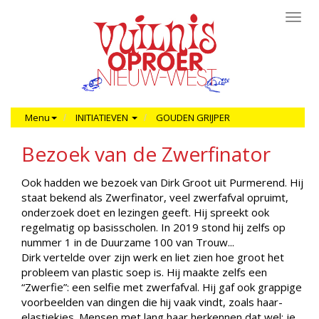
Toggl
navig
Menu
INITIATIEVEN
GOUDEN GRIJPER
Bezoek van de Zwerfinator
Ook hadden we bezoek van Dirk Groot uit Purmerend. Hij
staat bekend als Zwerfinator, veel zwerfafval opruimt,
onderzoek doet en lezingen geeft. Hij spreekt ook
regelmatig op basisscholen. In 2019 stond hij zelfs op
nummer 1 in de Duurzame 100 van Trouw...
Dirk vertelde over zijn werk en liet zien hoe groot het
probleem van plastic soep is. Hij maakte zelfs een
“Zwerfie”: een selfie met zwerfafval. Hij gaf ook grappige
voorbeelden van dingen die hij vaak vindt, zoals haar-
elastiekjes. Mensen met lang haar herkennen dat wel: je