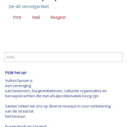
Zie dit vervolgartikel
.
Print
Mail
Reageer
P(r)ik het op!
VuilnisOproer is
een vereniging
van bewoners, burgerinitiatieven, culturele organisaties en
beroepskrachten die met afvalproblematiek bezig zijn.
Samen zetten we ons op diverse niveaus in voor verbetering,
van de straat tot
het bestuur.
Pragmatisch en Creatief.