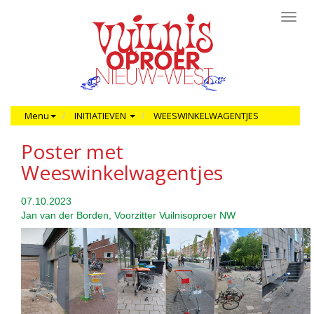
Toggl
navig
Menu
INITIATIEVEN
WEESWINKELWAGENTJES
Poster met
Weeswinkelwagentjes
07.10.2023
Jan van der Borden, Voorzitter Vuilnisoproer NW