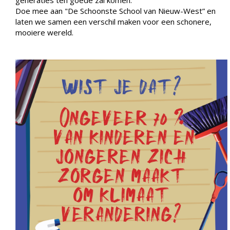
Doe mee aan "De Schoonste School van Nieuw-West” en
laten we samen een verschil maken voor een schonere,
mooiere wereld.