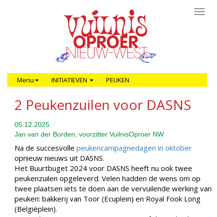
Toggl
navig
Menu
INITIATIEVEN
PEUKEN
2 Peukenzuilen voor DASNS
05.12.2025
Jan van der Borden, voorzitter VuilnisOproer NW
Na de succesvolle
peukencampagnedagen in oktober
opnieuw nieuws uit DASNS.
Het Buurtbuget 2024 voor DASNS heeft nu ook twee
peukenzuilen opgeleverd. Velen hadden de wens om op
twee plaatsen iets te doen aan de vervuilende werking van
peuken: bakkerij van Toor (Ecuplein) en Royal Fook Long
(Belgiëplein).