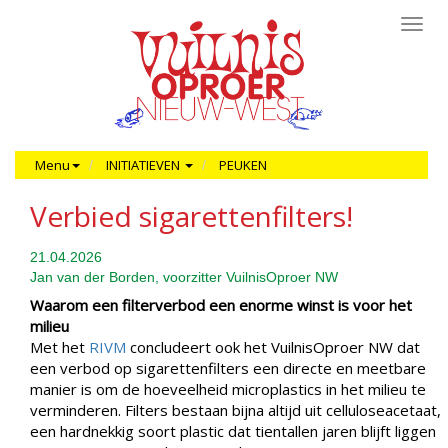
Toggl
navig
Menu
INITIATIEVEN
PEUKEN
Verbied sigarettenfilters!
21.04.2026
Jan van der Borden, voorzitter VuilnisOproer NW
Waarom een filterverbod een enorme winst is voor het
milieu
Met het
RIVM
concludeert ook het VuilnisOproer NW dat
een verbod op sigarettenfilters een directe en meetbare
manier is om de hoeveelheid microplastics in het milieu te
verminderen. Filters bestaan bijna altijd uit celluloseacetaat,
een hardnekkig soort plastic dat tientallen jaren blijft liggen