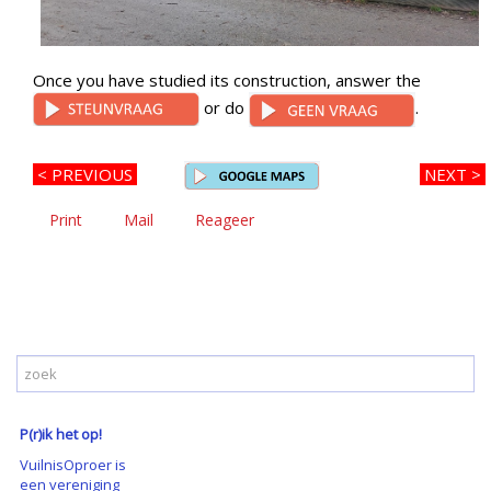
Once you have studied its construction, answer the
or do
.
< PREVIOUS
NEXT >
Print
Mail
Reageer
P(r)ik het op!
VuilnisOproer is
een vereniging