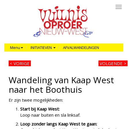
Toggl
navig
Menu
INITIATIEVEN
AFVALWANDELINGEN
< VORIGE
VOLGENDE >
Wandeling van Kaap West
naar het Boothuis
Er zijn twee mogelijkheden:
Start bij Kaap West:
Loop naar buiten en sla linksaf.
Loop zonder langs Kaap West te gaan: