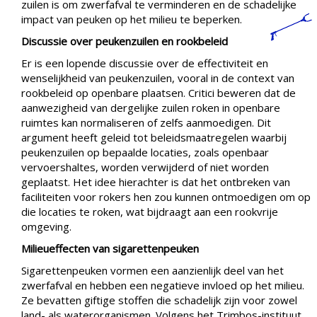
zuilen is om zwerfafval te verminderen en de schadelijke
impact van peuken op het milieu te beperken.
Discussie over peukenzuilen en rookbeleid
Er is een lopende discussie over de effectiviteit en
wenselijkheid van peukenzuilen, vooral in de context van
rookbeleid op openbare plaatsen. Critici beweren dat de
aanwezigheid van dergelijke zuilen roken in openbare
ruimtes kan normaliseren of zelfs aanmoedigen. Dit
argument heeft geleid tot beleidsmaatregelen waarbij
peukenzuilen op bepaalde locaties, zoals openbaar
vervoershaltes, worden verwijderd of niet worden
geplaatst. Het idee hierachter is dat het ontbreken van
faciliteiten voor rokers hen zou kunnen ontmoedigen om op
die locaties te roken, wat bijdraagt aan een rookvrije
omgeving.
Milieueffecten van sigarettenpeuken
Sigarettenpeuken vormen een aanzienlijk deel van het
zwerfafval en hebben een negatieve invloed op het milieu.
Ze bevatten giftige stoffen die schadelijk zijn voor zowel
land- als waterorganismen. Volgens het Trimbos-instituut