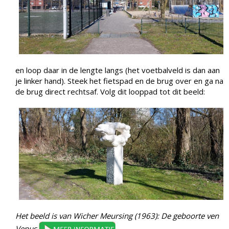
en loop daar in de lengte langs (het voetbalveld is dan aan
je linker hand). Steek het fietspad en de brug over en ga na
de brug direct rechtsaf. Volg dit looppad tot dit beeld:
Het beeld is van Wicher Meursing (1963): De geboorte ven
Venus
.