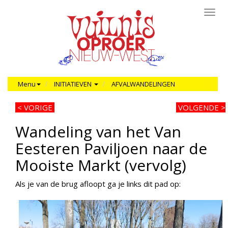
Toggl
navig
Menu
INITIATIEVEN
AFVALWANDELINGEN
< VORIGE
VOLGENDE >
Wandeling van het Van
Eesteren Paviljoen naar de
Mooiste Markt (vervolg)
Als je van de brug afloopt ga je links dit pad op: