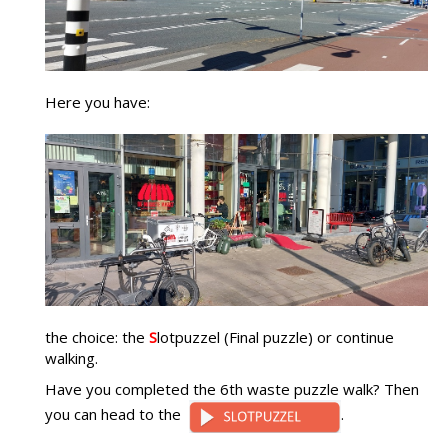
Here you have:
the choice: the
S
lotpuzzel (Final puzzle) or continue
walking.
Have you completed the 6th waste puzzle walk? Then
you can head to the
.