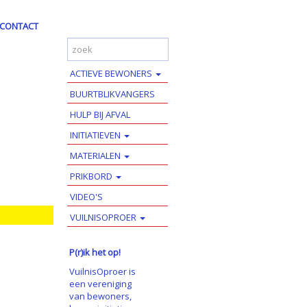
CONTACT
ACTIEVE BEWONERS
BUURTBLIKVANGERS
HULP BIJ AFVAL
INITIATIEVEN
MATERIALEN
PRIKBORD
VIDEO'S
VUILNISOPROER
P(r)ik het op!
VuilnisOproer is
een vereniging
van bewoners,