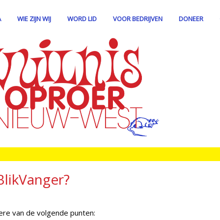
A
WIE ZIJN WIJ
WORD LID
VOOR BEDRIJVEN
DONEER
BlikVanger?
dere van de volgende punten: