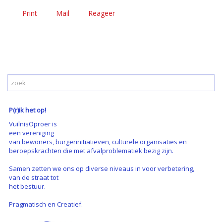
Print
Mail
Reageer
P(r)ik het op!
VuilnisOproer is
een vereniging
van bewoners, burgerinitiatieven, culturele organisaties en
beroepskrachten die met afvalproblematiek bezig zijn.
Samen zetten we ons op diverse niveaus in voor verbetering,
van de straat tot
het bestuur.
Pragmatisch en Creatief.