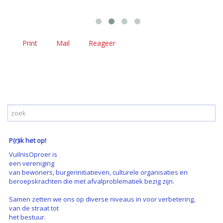
Print
Mail
Reageer
P(r)ik het op!
VuilnisOproer is
een vereniging
van bewoners, burgerinitiatieven, culturele organisaties en
beroepskrachten die met afvalproblematiek bezig zijn.
Samen zetten we ons op diverse niveaus in voor verbetering,
van de straat tot
het bestuur.