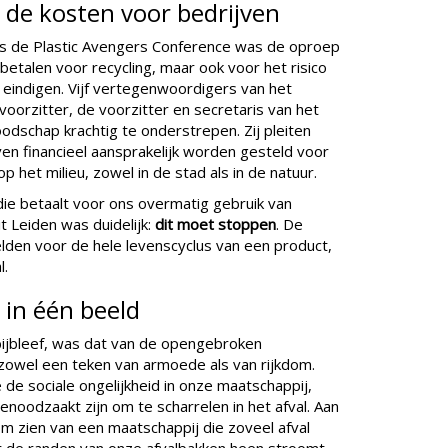
: de kosten voor bedrijven
ns de Plastic Avengers Conference was de oproep
 betalen voor recycling, maar ook voor het risico
 eindigen. Vijf vertegenwoordigers van het
oorzitter, de voorzitter en secretaris van het
schap krachtig te onderstrepen. Zij pleiten
en financieel aansprakelijk worden gesteld voor
 het milieu, zowel in de stad als in de natuur.
die betaalt voor ons overmatig gebruik van
t Leiden was duidelijk:
dit moet stoppen
. De
elden voor de hele levenscyclus van een product,
l.
in één beeld
ijbleef, was dat van de opengebroken
 zowel een teken van armoede als van rijkdom.
de sociale ongelijkheid in onze maatschappij,
oodzaakt zijn om te scharrelen in het afval. Aan
om zien van een maatschappij die zoveel afval