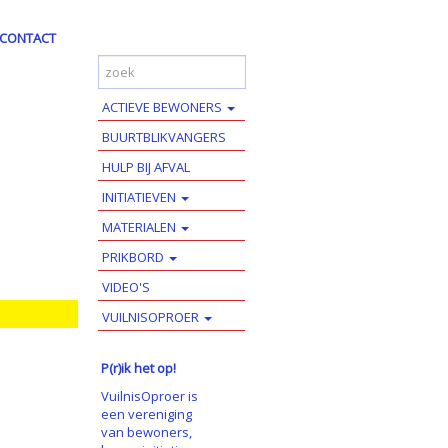
CONTACT
ACTIEVE BEWONERS
BUURTBLIKVANGERS
HULP BIJ AFVAL
INITIATIEVEN
MATERIALEN
PRIKBORD
VIDEO'S
VUILNISOPROER
P(r)ik het op!
VuilnisOproer is
een vereniging
van bewoners,