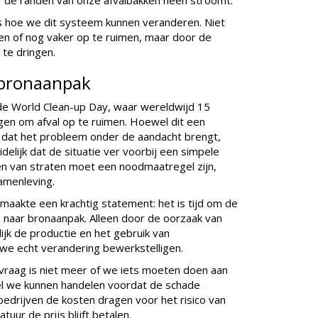
er de randen van onze afvalbakken heen stroomt.
s hoe we dit systeem kunnen veranderen. Niet
en of nog vaker op te ruimen, maar door de
 te dringen.
 bronaanpak
e World Clean-up Day, waar wereldwijd 15
gen om afval op te ruimen. Hoewel dit een
s dat het probleem onder de aandacht brengt,
uidelijk dat de situatie ver voorbij een simpele
n van straten moet een noodmaatregel zijn,
amenleving.
maakte een krachtig statement: het is tijd om de
 naar bronaanpak. Alleen door de oorzaak van
ijk de productie en het gebruik van
e echt verandering bewerkstelligen.
vraag is niet meer of we iets moeten doen aan
el we kunnen handelen voordat de schade
 bedrijven de kosten dragen voor het risico van
tuur de prijs blijft betalen.