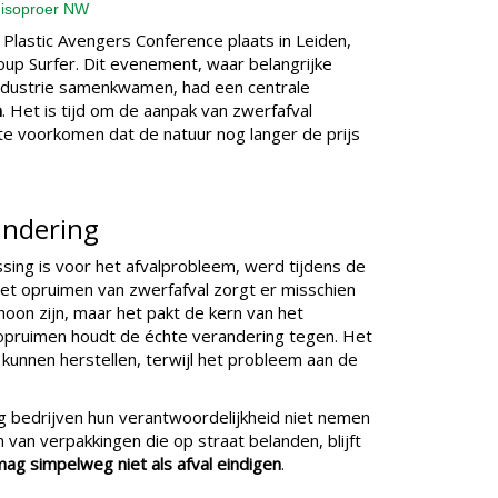
lnisoproer NW
lastic Avengers Conference plaats in Leiden,
oup Surfer. Dit evenement, waar belangrijke
industrie samenkwamen, had een centrale
n
. Het is tijd om de aanpak van zwerfafval
e voorkomen dat de natuur nog langer de prijs
andering
sing is voor het afvalprobleem, werd tijdens de
Het opruimen van zwerfafval zorgt er misschien
choon zijn, maar het pakt de kern van het
 opruimen houdt de échte verandering tegen. Het
 kunnen herstellen, terwijl het probleem aan de
ng bedrijven hun verantwoordelijkheid niet nemen
van verpakkingen die op straat belanden, blijft
ag simpelweg niet als afval eindigen
.