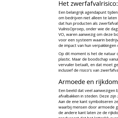
Het zwerfafvalrisico
Een belangrijk agendapunt tijde
om bedrijven niet alleen te laten
dat hun producten als zwerfafval
VuilnisOproep, onder wie de dagv
VO, waren aanwezig om deze bood
voor een systeem waarin bedrijv
de impact van hun verpakkingen op
Op dit moment is het de natuur 
plastic. Maar de boodschap vanui
vervuiler betaalt, en dat moet g
inclusief de risico’s van zwerfafva
Armoede en rijkdom 
Een beeld dat veel aanwezigen b
afvalbakken in steden. Deze zijn
Aan de ene kant symboliseren ze 
waarbij mensen door armoede gen
de andere kant laten ze de rijkd