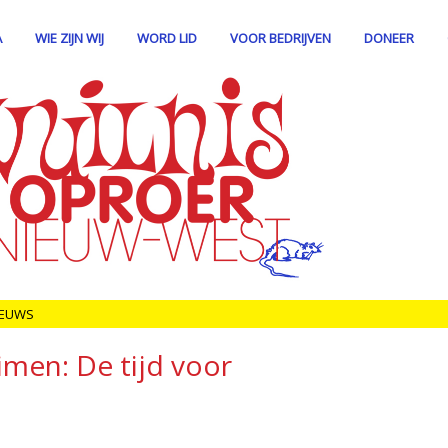
A
WIE ZIJN WIJ
WORD LID
VOOR BEDRIJVEN
DONEER
IEUWS
men: De tijd voor