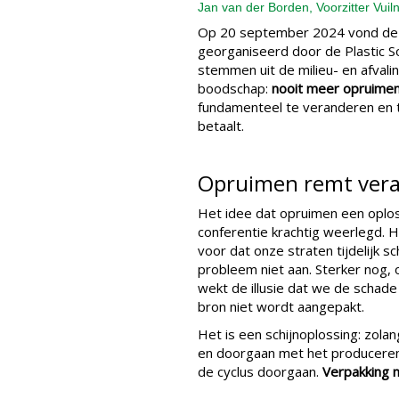
Jan van der Borden, Voorzitter Vui
Op 20 september 2024 vond de P
georganiseerd door de Plastic S
stemmen uit de milieu- en afval
boodschap:
nooit meer opruime
fundamenteel te veranderen en t
betaalt.
Opruimen remt ver
Het idee dat opruimen een oplos
conferentie krachtig weerlegd. 
voor dat onze straten tijdelijk s
probleem niet aan. Sterker nog,
wekt de illusie dat we de schade
bron niet wordt aangepakt.
Het is een schijnoplossing: zola
en doorgaan met het produceren 
de cyclus doorgaan.
Verpakking m