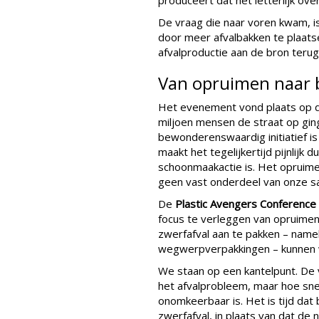
produceert dat het letterlijk ov
De vraag die naar voren kwam, i
door meer afvalbakken te plaats
afvalproductie aan de bron terug
Van opruimen naar
Het evenement vond plaats op d
miljoen mensen de straat op gin
bewonderenswaardig initiatief i
maakt het tegelijkertijd pijnlijk d
schoonmaakactie is. Het opruime
geen vast onderdeel van onze s
De
Plastic Avengers Conference
focus te verleggen van opruimen
zwerfafval aan te pakken – namel
wegwerpverpakkingen – kunnen w
We staan op een kantelpunt. De 
het afvalprobleem, maar hoe sn
onomkeerbaar is. Het is tijd dat
zwerfafval, in plaats van dat de na