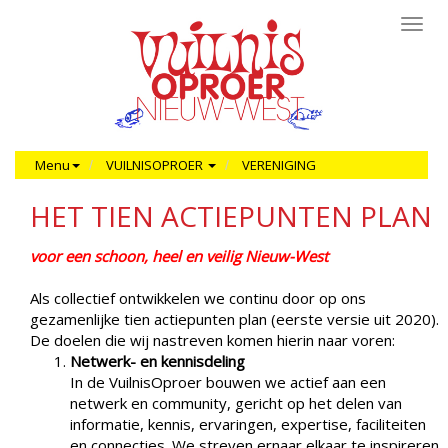
Toggl
navig
Menu
VUILNISOPROER
VERENIGING
HET TIEN ACTIEPUNTEN PLAN
voor een schoon, heel en veilig
Nieuw-West
Als collectief ontwikkelen we continu door op ons
gezamenlijke tien actiepunten plan (eerste versie uit 2020).
De doelen die wij nastreven komen hierin naar voren:
Netwerk- en kennisdeling
In de VuilnisOproer bouwen we actief aan een
netwerk en community, gericht op het delen van
informatie, kennis, ervaringen, expertise, faciliteiten
en connecties. We streven ernaar elkaar te inspireren