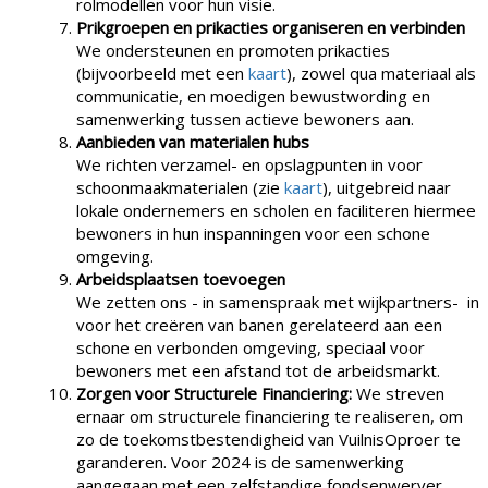
rolmodellen voor hun visie.
Prikgroepen en prikacties organiseren en verbinden
We ondersteunen en promoten prikacties
(bijvoorbeeld met een
kaart
), zowel qua materiaal als
communicatie, en moedigen bewustwording en
samenwerking tussen actieve bewoners aan.
Aanbieden van materialen hubs
We richten verzamel- en opslagpunten in voor
schoonmaakmaterialen (zie
kaart
), uitgebreid naar
lokale ondernemers en scholen en faciliteren hiermee
bewoners in hun inspanningen voor een schone
omgeving.
Arbeidsplaatsen toevoegen
We zetten ons - in samenspraak met wijkpartners- in
voor het creëren van banen gerelateerd aan een
schone en verbonden omgeving, speciaal voor
bewoners met een afstand tot de arbeidsmarkt.
Zorgen voor Structurele Financiering:
We streven
ernaar om structurele financiering te realiseren, om
zo de toekomstbestendigheid van VuilnisOproer te
garanderen. Voor 2024 is de samenwerking
aangegaan met een zelfstandige fondsenwerver.