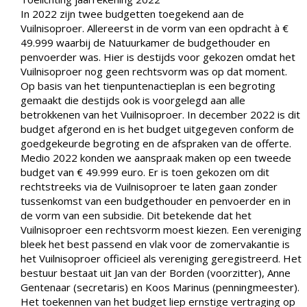
In 2022 zijn twee budgetten toegekend aan de
Vuilnisoproer. Allereerst in de vorm van een opdracht à €
49.999 waarbij de Natuurkamer de budgethouder en
penvoerder was. Hier is destijds voor gekozen omdat het
Vuilnisoproer nog geen rechtsvorm was op dat moment.
Op basis van het tienpuntenactieplan is een begroting
gemaakt die destijds ook is voorgelegd aan alle
betrokkenen van het Vuilnisoproer. In december 2022 is dit
budget afgerond en is het budget uitgegeven conform de
goedgekeurde begroting en de afspraken van de offerte.
Medio 2022 konden we aanspraak maken op een tweede
budget van € 49.999 euro. Er is toen gekozen om dit
rechtstreeks via de Vuilnisoproer te laten gaan zonder
tussenkomst van een budgethouder en penvoerder en in
de vorm van een subsidie. Dit betekende dat het
Vuilnisoproer een rechtsvorm moest kiezen. Een vereniging
bleek het best passend en vlak voor de zomervakantie is
het Vuilnisoproer officieel als vereniging geregistreerd. Het
bestuur bestaat uit Jan van der Borden (voorzitter), Anne
Gentenaar (secretaris) en Koos Marinus (penningmeester).
Het toekennen van het budget liep ernstige vertraging op