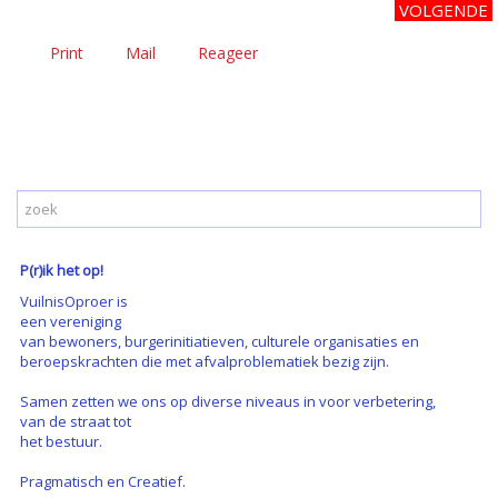
VOLGENDE
Print
Mail
Reageer
P(r)ik het op!
VuilnisOproer is
een vereniging
van bewoners, burgerinitiatieven, culturele organisaties en
beroepskrachten die met afvalproblematiek bezig zijn.
Samen zetten we ons op diverse niveaus in voor verbetering,
van de straat tot
het bestuur.
Pragmatisch en Creatief.