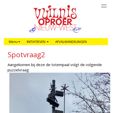
Toggl
navig
Menu
INITIATIEVEN
AFVALWANDELINGEN
Spotvraag2
Aangekomen bij deze de totempaal volgt de volgende
puzzelvraag: